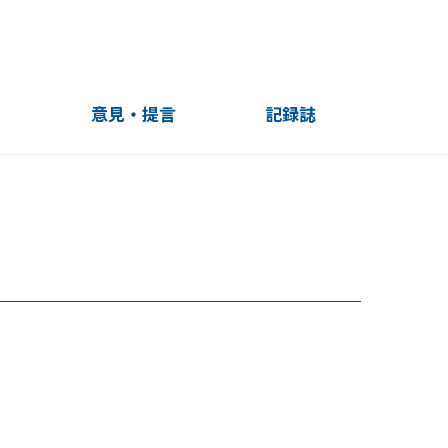
」
意見・提言
記録誌
10周年記録誌
20周年記録誌
20周年記録誌（English）