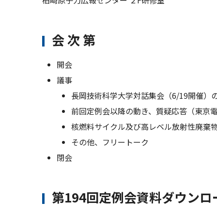
柏崎原子力広報センター ２F研修室
会 次 第
開会
議事
長岡技術科学大学対話集会（6/19開催）
前回定例会以降の動き、質疑応答（東京電
核燃料サイクル及び高レベル放射性廃棄
その他、フリートーク
閉会
第194回定例会資料ダウンロ