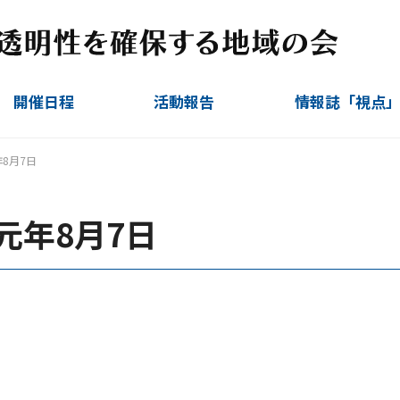
開催日程
活動報告
情報誌「視点
定例会
臨時会
視察ほか
運営委員会
8月7日
元年8月7日