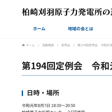
ホーム
地域の会とは
組織概要
設立趣旨
会則
委員名簿
ホーム
活動報告
定例会
第194回定例会 令和元年
第194回定例会 令和
日時・場所
令和元年8月7日 18:30〜20:50