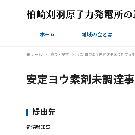
ホーム
地域の会とは
組織概要
設立趣旨
会則
委員名簿
ホーム
意見・提言
安定ヨウ素剤未調達事案に対する申
安定ヨウ素剤未調達事
提出先
新潟県知事