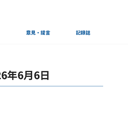
」
意見・提言
記録誌
10周年記録誌
20周年記録誌
20周年記録誌（English）
6年6月6日