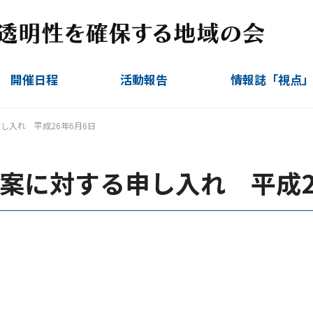
開催日程
活動報告
情報誌「視点
定例会
臨時会
視察ほか
運営委員会
し入れ 平成26年6月6日
案に対する申し入れ 平成2