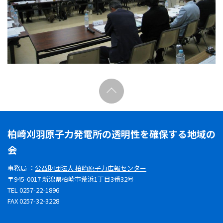
柏崎刈羽原子力発電所の透明性を確保する地域の
会
事務局 ：
公益財団法人 柏崎原子力広報センター
〒945-0017 新潟県柏崎市荒浜1丁目3番32号
TEL 0257-22-1896
FAX 0257-32-3228