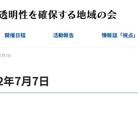
開催日程
活動報告
情報誌「視点
定例会
臨時会
視察ほか
運営委員会
7月7日
2年7月7日