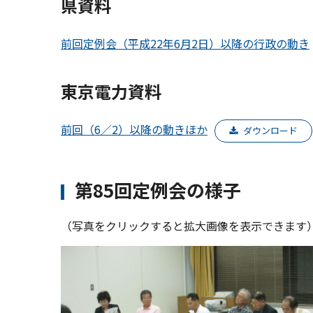
県資料
前回定例会（平成22年6月2日）以降の行政の動き
東京電力資料
前回（6／2）以降の動きほか
ダウンロード
第85回定例会の様子
（写真をクリックすると拡大画像を表示できます