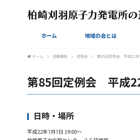
ホーム
地域の会とは
組織概要
設立趣旨
会則
委員名簿
ホーム
活動報告
定例会
第85回定例会 平成22年
第85回定例会 平成2
日時・場所
平成22年7月7日 19:00〜