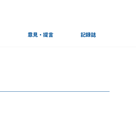
」
意見・提言
記録誌
10周年記録誌
20周年記録誌
20周年記録誌（English）