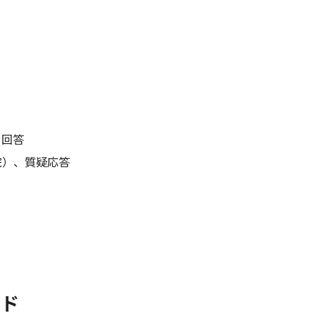
る回答
院）、質疑応答
ード