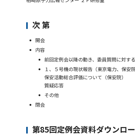
柏崎原子力広報センター ２Ｆ研修室
次 第
開会
内容
前回定例会以降の動き、委員質問に対す
１、５号機の現状報告（東京電力、保安
保安活動総合評価について（保安院）
質疑応答
その他
閉会
第85回定例会資料ダウンロ