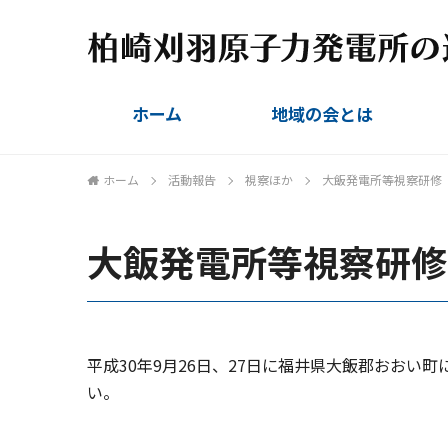
ホーム
地域の会とは
組織概要
設立趣旨
会則
委員名簿
ホーム
活動報告
視察ほか
大飯発電所等視察研修 
大飯発電所等視察研修 
平成30年9月26日、27日に福井県大飯郡おお
い。