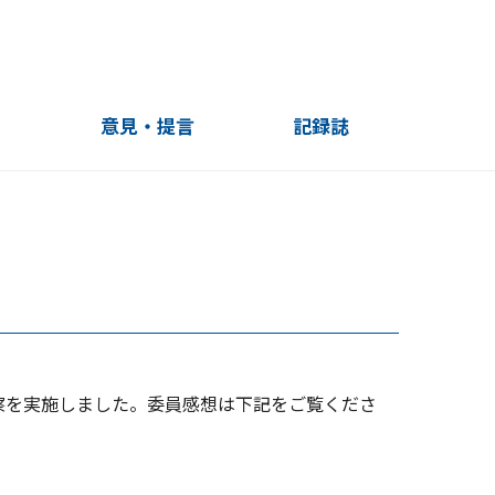
」
意見・提言
記録誌
10周年記録誌
20周年記録誌
20周年記録誌（English）
視察を実施しました。委員感想は下記をご覧くださ