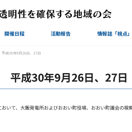
開催日程
活動報告
情報誌「視点
定例会
臨時会
視察ほか
運営委員会
平成30年9月26日、27日
平成30年9月26日、27日
い町において、大飯発電所およびおおい町役場、おおい町議会の