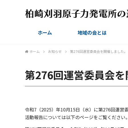
ホーム
地域の会とは
組織概要
設立趣旨
会則
委員名簿
ホーム
お知らせ
第276回運営委員会を開催しました。
第276回運営委員会
令和7（2025）年10月15日（水）に第276回運
活動報告については以下のページをご覧ください