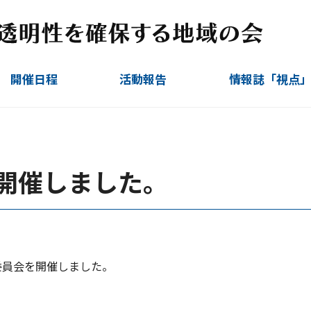
開催日程
活動報告
情報誌「視点
定例会
臨時会
視察ほか
運営委員会
を開催しました。
営委員会を開催しました。
。