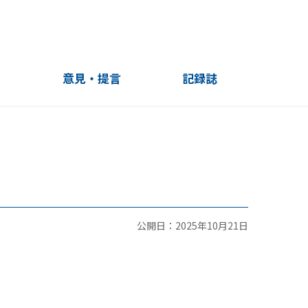
」
意見・提言
記録誌
10周年記録誌
20周年記録誌
20周年記録誌（English）
公開日：2025年10月21日